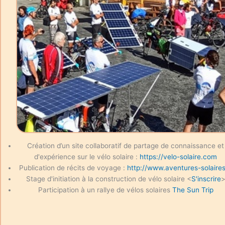
Création d’un site collaboratif de partage de connaissance et
d'expérience sur le vélo solaire :
https://velo-solaire.com
Publication de récits de voyage :
http://www.aventures-solaires
Stage d'initiation à la construction de vélo solaire <
S'inscrire
Participation à un rallye de vélos solaires
The Sun Trip