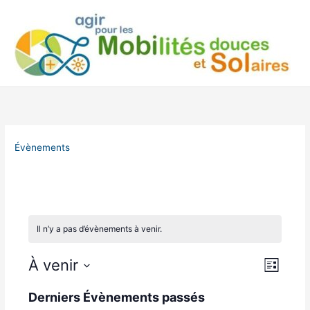
Aller
au
contenu
Évènements
Il n’y a pas d’évènements à venir.
À venir
N
N
L
a
a
i
S
s
v
v
Derniers Évènements passés
é
t
i
i