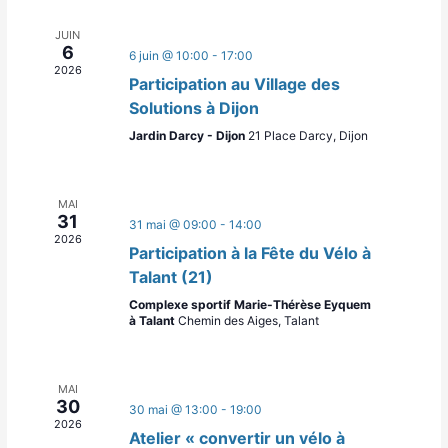
l
e
g
g
e
JUIN
a
a
c
6
6 juin @ 10:00
-
17:00
t
t
2026
t
Participation au Village des
i
i
i
Solutions à Dijon
o
o
o
n
n
Jardin Darcy - Dijon
21 Place Darcy, Dijon
n
p
d
n
a
e
e
r
v
z
MAI
c
u
31
31 mai @ 09:00
-
14:00
u
o
e
2026
n
Participation à la Fête du Vélo à
n
s
e
Talant (21)
s
É
d
Complexe sportif Marie-Thérèse Eyquem
u
v
a
à Talant
Chemin des Aiges, Talant
l
è
t
t
n
e
a
e
.
MAI
t
m
30
30 mai @ 13:00
-
19:00
i
e
2026
Atelier « convertir un vélo à
o
n