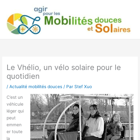
Aller
au
contenu
Le Vhélio, un vélo solaire pour le
quotidien
/
Actualité mobilités douces
/ Par
Stef Xuo
C’est un
véhicule
léger qui
peut
emmen
er toute
la