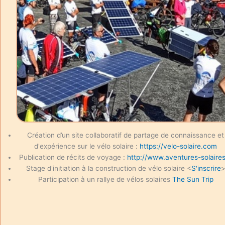
Création d’un site collaboratif de partage de connaissance et
d'expérience sur le vélo solaire :
https://velo-solaire.com
Publication de récits de voyage :
http://www.aventures-solaires
Stage d'initiation à la construction de vélo solaire <
S'inscrire
Participation à un rallye de vélos solaires
The Sun Trip