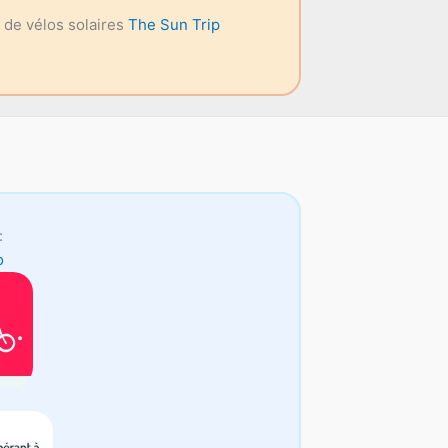
e de vélos solaires
The Sun Trip
:
o