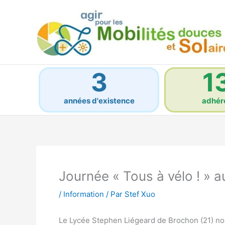
Aller
au
contenu
3
1
années d'existence
adhér
Journée « Tous à vélo ! » 
/
Information
/ Par
Stef Xuo
Le Lycée Stephen Liégeard de Brochon (21) nous 