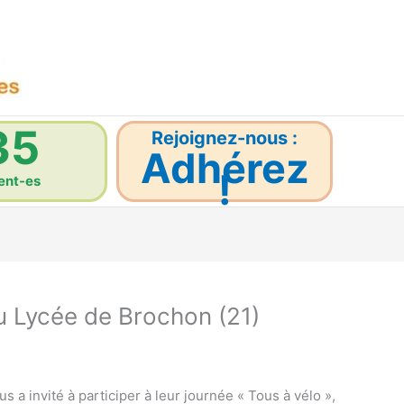
35
Rejoignez-nous :
Adhérez
!
ent-es
au Lycée de Brochon (21)
a invité à participer à leur journée « Tous à vélo »,