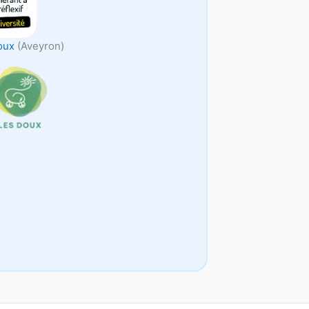
oux
(Aveyron)