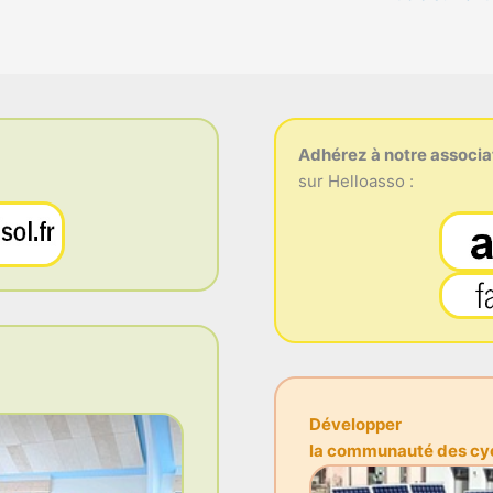
Adhérez à notre associa
sur Helloasso :
Développer
la communauté des cycl