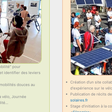
bilité" pour
t identifier des leviers
Création d’un site coll
 mobilités douces au
d'expérience sur le vélo
Publication de récits d
à vélo, Journée
solaires.fr
té...
Stage d'initiation à la c