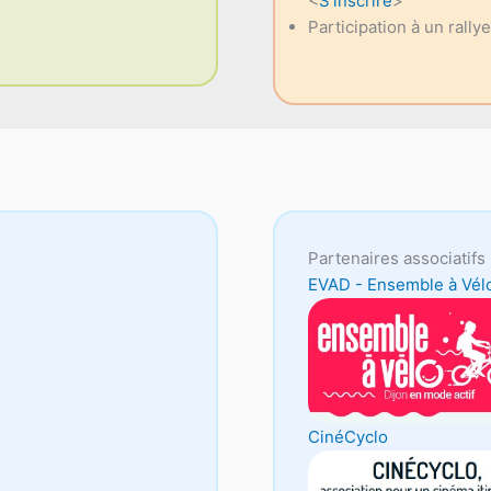
<
S'inscrire
>
Participation à un rally
Partenaires associatifs 
EVAD - Ensemble à Vél
CinéCyclo