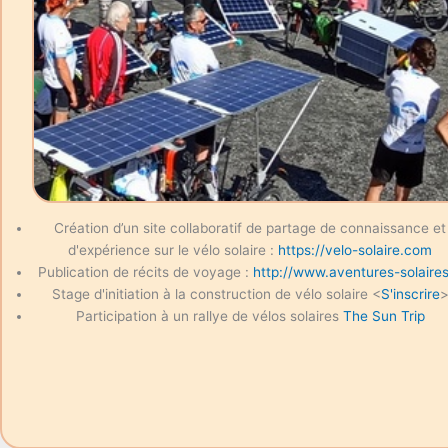
Création d’un site collaboratif de partage de connaissance et
d'expérience sur le vélo solaire :
https://velo-solaire.com
Publication de récits de voyage :
http://www.aventures-solaires
Stage d'initiation à la construction de vélo solaire <
S'inscrire
Participation à un rallye de vélos solaires
The Sun Trip