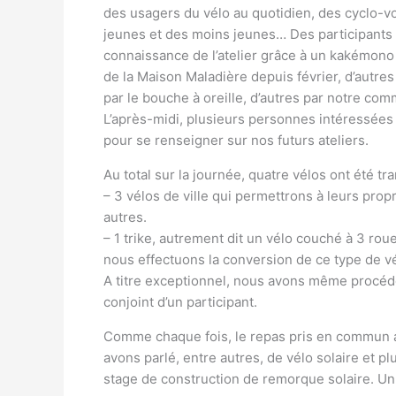
des usagers du vélo au quotidien, des cyclo-v
jeunes et des moins jeunes… Des participants 
connaissance de l’atelier grâce à un kakémono i
de la Maison Maladière depuis février, d’autres
par le bouche à oreille, d’autres par notre com
L’après-midi, plusieurs personnes intéressées
pour se renseigner sur nos futurs ateliers.
Au total sur la journée, quatre vélos ont été tr
– 3 vélos de ville qui permettrons à leurs propri
autres.
– 1 trike, autrement dit un vélo couché à 3 rou
nous effectuons la conversion de ce type de vé
A titre exceptionnel, nous avons même procédé 
conjoint d’un participant.
Comme chaque fois, le repas pris en commun a
avons parlé, entre autres, de vélo solaire et p
stage de construction de remorque solaire. U