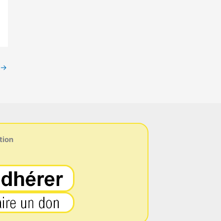
→
tion