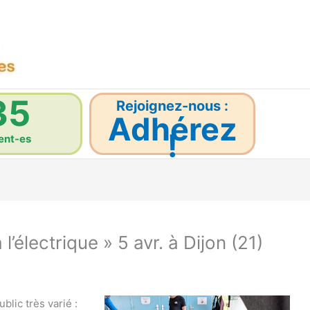
35
Rejoignez-nous :
Adhérez
!
ent-es
 l’électrique » 5 avr. à Dijon (21)
blic très varié :