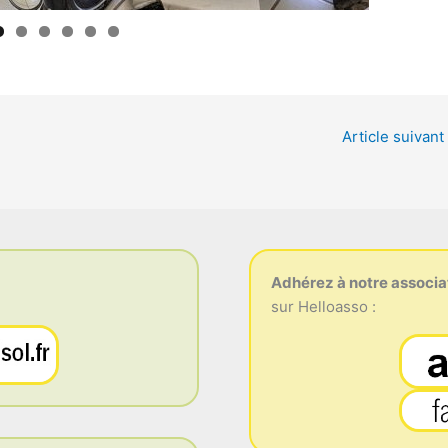
Article suivant
Adhérez à notre associa
sur Helloasso :