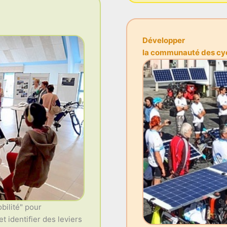
Développer
la communauté des cycl
bilité" pour
t identifier des leviers