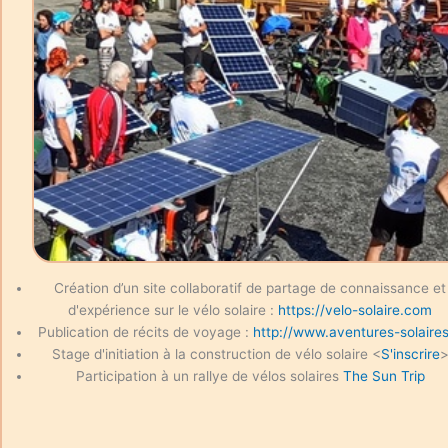
Création d’un site collaboratif de partage de connaissance et
d'expérience sur le vélo solaire :
https://velo-solaire.com
Publication de récits de voyage :
http://www.aventures-solaires
Stage d'initiation à la construction de vélo solaire <
S'inscrire
Participation à un rallye de vélos solaires
The Sun Trip