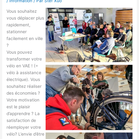
/
Information
/ Par
Stef Xuo
Vous souhaitez
vous déplacer plus
rapidement,
stationner
facilement en ville
?
Vous pouvez
transformer votre
vélo en VAE ! (=
vélo à assistance
électrique). Vous
souhaitez réaliser
des économies ?
Votre motivation
est le plaisir
d’apprendre ? La
satisfaction de
réemployer votre
vélo? L’envie d’être