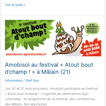
L’action
Lire la suite »
d’Amobisol
relatée
dans
le
quotidien
Les
Echos
Amobisol au festival « Atout bout
d’champ ! » à Mâlain (21)
Information
/
Stef Xuo
Les 30 et 31 août prochains, Amobisol participera au festival
« Atout bout d’champ ! » organisé par Alternatives Agri-
culturelles . Au programme de ce festival, des conférences,
des débats, des spectacles,