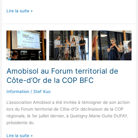
Amobisol
Lire la suite »
au
festival
« Atout
bout
d’champ
! »
à
Mâlain
Amobisol au Forum territorial de
(21)
Côte-d’Or de la COP BFC
Information
/
Stef Xuo
L’association Amobisol a été invitée à témoigner de son action
lors du Forum territorial de Côte-d’Or déclinaison de la COP
régionale, le 1er juillet dernier, à Quetigny.Marie-Guite DUFAY,
présidente du
Amobisol
Lire la suite »