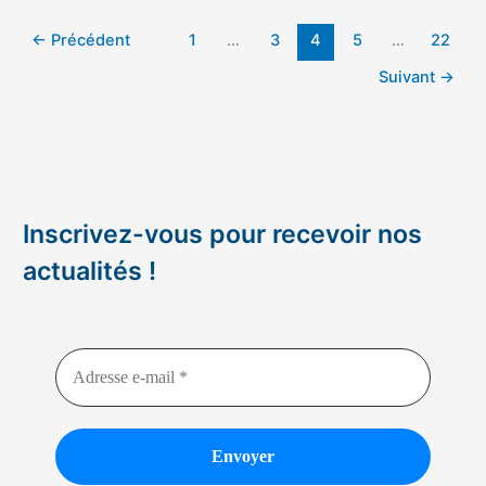
de
←
Précédent
1
…
3
4
5
…
22
Demain »
de
Suivant
→
la
Plaine
dijonnaise
Inscrivez-vous pour recevoir nos
actualités !