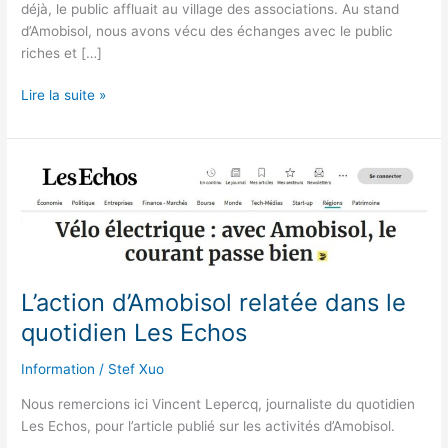
déjà, le public affluait au village des associations. Au stand
d’Amobisol, nous avons vécu des échanges avec le public
riches et […]
Rencontre
Lire la suite »
avec
le
public
du
Festival
écologique
de
Mâlain
L’action d’Amobisol relatée dans le
quotidien Les Echos
Information
/
Stef Xuo
Nous remercions ici Vincent Lepercq, journaliste du quotidien
Les Echos, pour l’article publié sur les activités d’Amobisol.