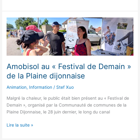
au
Forum
territorial
de
Côte-
d’Or
de
la
COP
Amobisol au « Festival de Demain »
BFC
de la Plaine dijonnaise
Animation
,
Information
/
Stef Xuo
Malgré la chaleur, le public était bien présent au « Festival de
Demain », organisé par la Communauté de communes de la
Plaine Dijonnaise, le 28 juin dernier, le long du canal
Amobisol
Lire la suite »
au
« Festival