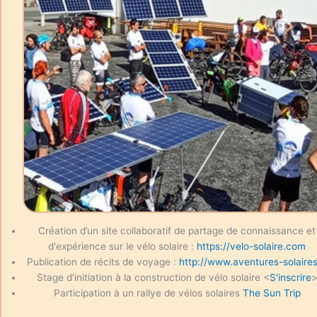
Création d’un site collaboratif de partage de connaissance et
d'expérience sur le vélo solaire :
https://velo-solaire.com
Publication de récits de voyage :
http://www.aventures-solaires
Stage d'initiation à la construction de vélo solaire <
S'inscrire
Participation à un rallye de vélos solaires
The Sun Trip