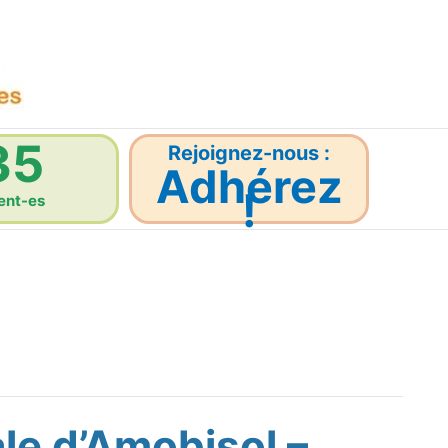
35
Rejoignez-nous :
Adhérez
!
ent-es
e d’Amobisol –