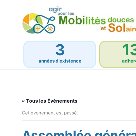
Aller
au
contenu
3
1
années d'existence
adhér
« Tous les Évènements
Cet évènement est passé.
Assemblée général