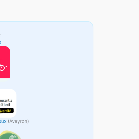
:
o
oux
(Aveyron)