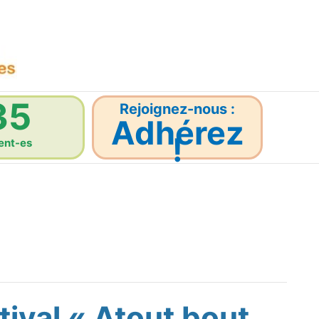
35
Rejoignez-nous :
Adhérez
!
ent-es
ival « Atout bout