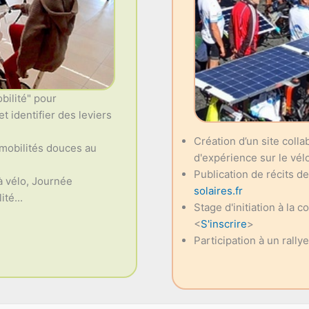
bilité" pour
t identifier des leviers
Création d’un site coll
 mobilités douces au
d'expérience sur le vélo
Publication de récits d
à vélo, Journée
solaires.fr
té...
Stage d'initiation à la c
<
S'inscrire
>
Participation à un rally