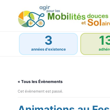
Aller
au
contenu
3
1
années d'existence
adhér
« Tous les Évènements
Cet évènement est passé.
Animations au Fest