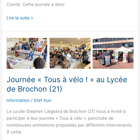
Comté. Cette journée a donc
Atelier
Lire la suite »
« Convertir
un
vélo
à
l’électrique »,
à
Toucy
(89)
Journée « Tous à vélo ! » au Lycée
de Brochon (21)
Information
/
Stef Xuo
Le Lycée Stephen Liégeard de Brochon (21) nous a invité à
participer à leur journée « Tous à vélo », ponctuée de
nombreuses animations proposées par différents intervenants.
À cette