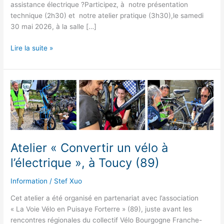
assistance électrique ?Participez, à notre présentation
technique (2h30) et notre atelier pratique (3h30),le samedi
30 mai 2026, à la salle […]
Atelier
Lire la suite »
« Convertir
un
vélo
à
l’électrique »,
30
mai
à
Atelier « Convertir un vélo à
Talant
(21)
l’électrique », à Toucy (89)
Information
/
Stef Xuo
Cet atelier a été organisé en partenariat avec l’association
« La Voie Vélo en Puisaye Forterre » (89), juste avant les
rencontres régionales du collectif Vélo Bourgogne Franche-