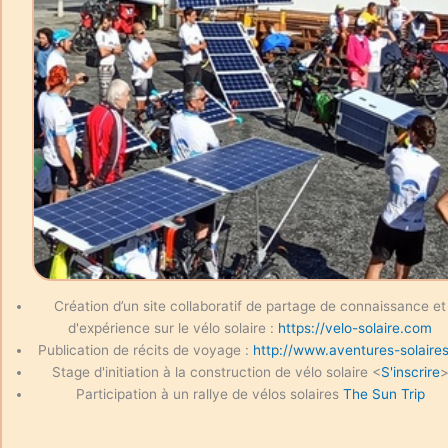
Création d’un site collaboratif de partage de connaissance et
d'expérience sur le vélo solaire :
https://velo-solaire.com
Publication de récits de voyage :
http://www.aventures-solaires
Stage d'initiation à la construction de vélo solaire <
S'inscrire
Participation à un rallye de vélos solaires
The Sun Trip