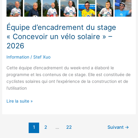
vélo
solaire »
à
Dijon
Équipe d’encadrement du stage
–
11
« Concevoir un vélo solaire » –
et
2026
12
avril
Information
/
Stef Xuo
Cette équipe d’encadrement du week-end a élaboré le
programme et les contenus de ce stage. Elle est constituée de
cyclistes solaires qui ont l’expérience de la construction et de
l’utilisation
Équipe
Lire la suite »
d’encadrement
du
stage
1
2
…
22
Suivant
→
« Concevoir
un