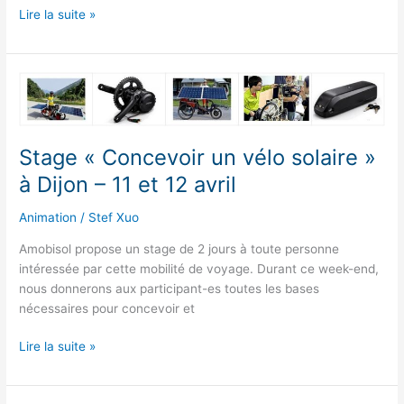
Journée
Lire la suite »
« Tous
à
vélo
! »
au
Lycée
Stage « Concevoir un vélo solaire »
de
Brochon
à Dijon – 11 et 12 avril
(21)
Animation
/
Stef Xuo
Amobisol propose un stage de 2 jours à toute personne
intéressée par cette mobilité de voyage. Durant ce week-end,
nous donnerons aux participant-es toutes les bases
nécessaires pour concevoir et
Stage
Lire la suite »
« Concevoir
un